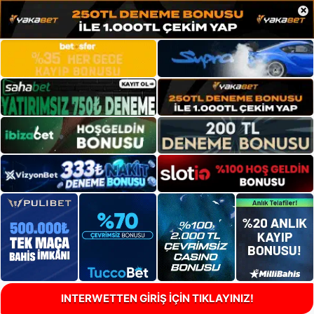
×
INTERWETTEN GİRİŞ İÇİN TIKLAYINIZ!