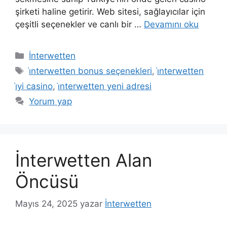
şirketi haline getirir. Web sitesi, sağlayıcılar için
çeşitli seçenekler ve canlı bir …
Devamını oku
Kategoriler
İnterwetten
Etiketler
i̇nterwetten bonus seçenekleri
,
i̇nterwetten
i̇yi casino
,
i̇nterwetten yeni adresi
Yorum yap
İnterwetten Alan
Öncüsü
Mayıs 24, 2025
yazar
İnterwetten