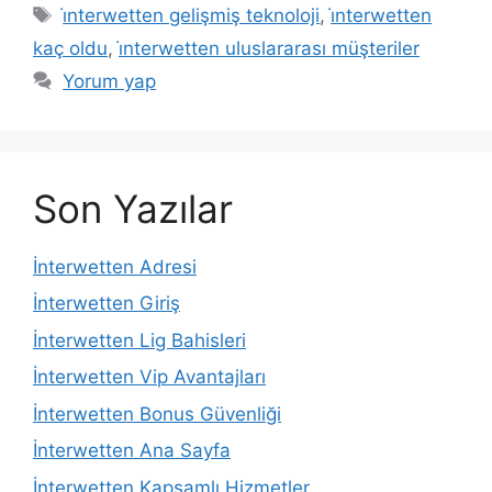
Etiketler
i̇nterwetten gelişmiş teknoloji
,
i̇nterwetten
kaç oldu
,
i̇nterwetten uluslararası müşteriler
Yorum yap
Son Yazılar
İnterwetten Adresi
İnterwetten Giriş
İnterwetten Lig Bahisleri
İnterwetten Vip Avantajları
İnterwetten Bonus Güvenliği
İnterwetten Ana Sayfa
İnterwetten Kapsamlı Hizmetler