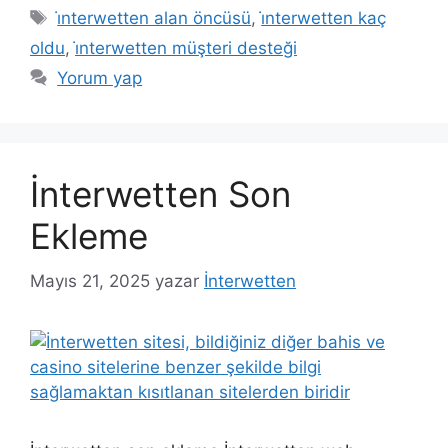
Etiketler
i̇nterwetten alan öncüsü
,
i̇nterwetten kaç
oldu
,
i̇nterwetten müşteri desteği
Yorum yap
İnterwetten Son
Ekleme
Mayıs 21, 2025
yazar
İnterwetten