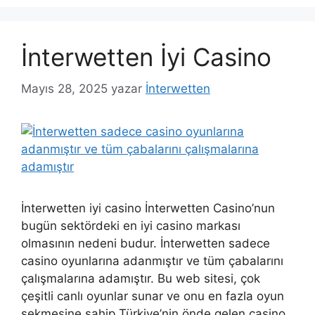
İnterwetten İyi Casino
Mayıs 28, 2025
yazar
İnterwetten
İnterwetten iyi casino İnterwetten Casino’nun
bugün sektördeki en iyi casino markası
olmasının nedeni budur. İnterwetten sadece
casino oyunlarına adanmıştır ve tüm çabalarını
çalışmalarına adamıştır. Bu web sitesi, çok
çeşitli canlı oyunlar sunar ve onu en fazla oyun
sekmesine sahip Türkiye’nin önde gelen casino