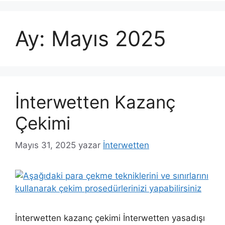
Ay:
Mayıs 2025
İnterwetten Kazanç
Çekimi
Mayıs 31, 2025
yazar
İnterwetten
İnterwetten kazanç çekimi İnterwetten yasadışı