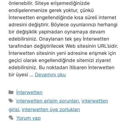
önlenebilir. Siteye erişemediğinizde
endişelenmenize gerek yoktur, çünkü
İnterwetten engellendiğinde kısa süreli internet
adresini değiştirir. Böylece oyunlarınızı herhangi
bir değişiklik yapmadan oynamaya devam
edebilirsiniz. Onaylanan tek şey İnterwetten
tarafından değiştirilecek Web sitesinin URL’sidir.
İnterwetten sitesinin yeni adresine erişmek için
geçici olarak engellendiğinde sitemizi ziyaret
edebilirsiniz. Bu noktadan itibaren İnterwetten
bir üyesi …
Devamını oku
Kategoriler
İnterwetten
Etiketler
i̇nterwetten erişim sorunları
,
i̇nterwetten
girisi
,
i̇nterwetten üye zorlukları
Yorum yap