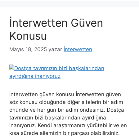
İnterwetten Güven
Konusu
Mayıs 18, 2025
yazar
İnterwetten
İnterwetten güven konusu İnterwetten güven
söz konusu olduğunda diğer sitelerin bir adım
önünde ve her gün bir adım öndesiniz. Dostça
tavrımızın bizi başkalarından ayırdığına
inanıyoruz. Kendi araştırmanızı yürütebilir ve en
kısa sürede ailemizin bir parçası olabilirsiniz.