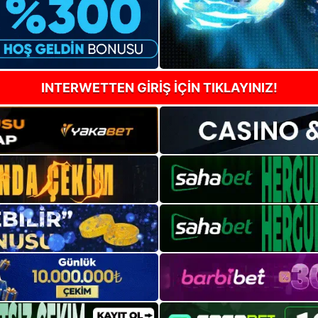
INTERWETTEN GİRİŞ İÇİN TIKLAYINIZ!