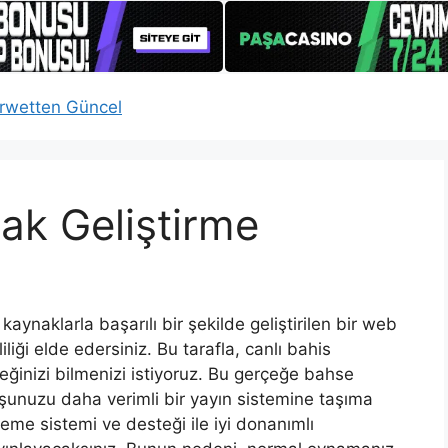
ak Geliştirme
aynaklarla başarılı bir şekilde geliştirilen bir web
iği elde edersiniz. Bu tarafla, canlı bahis
eğinizi bilmenizi istiyoruz. Bu gerçeğe bahse
luşunuzu daha verimli bir yayın sistemine taşıma
zleme sistemi ve desteği ile iyi donanımlı