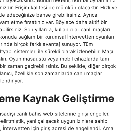
yayınlayacaksınız. Bunun nedeni, normal oynamanız
dır. Erişim kalitesi de mümkün olacaktır. Hızlı ve
lde edeceğinize bahse girebilirsiniz. Ayrıca
vam etme fırsatınız var. Böylece daha aktif bir
lirsiniz. Son yıllarda, kullanıcılar canlı maçları
Bu konuda sağlam bir kurumsal İnterwetten oyunları
inde birçok farklı avantaj sunuyor. Tüm
tyapı sistemleri ile sürekli olarak izlenebilir. Maçı
i alın. Oyun masaüstü veya mobil cihazlarda tam
i bir zaman geçirebilirsiniz. Bu şekilde, diğer birçok
lanıcı, özellikle son zamanlarda canlı maçlar
lendiriyor.
leme Kaynak Geliştirme
dışı canlı bahis web sitelerine girişi engeller.
lirtmiştik, yani çalışacak uygun izinlere sahip
, İnterwetten için giriş adresi de engellendi. Ama