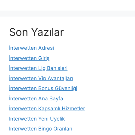
Son Yazılar
İnterwetten Adresi
İnterwetten Giriş
İnterwetten Lig Bahisleri
İnterwetten Vip Avantajları
İnterwetten Bonus Güvenliği
İnterwetten Ana Sayfa
İnterwetten Kapsamlı Hizmetler
İnterwetten Yeni Üyelik
İnterwetten Bingo Oranları