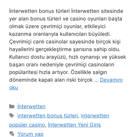
İnterwetten bonus türleri İnterwetten sitesinde
yer alan bonus türleri ve casino oyunları başta
olmak üzere çevrimiçi oyunlar, etkileyici
kazanma oranlarıyla kullanıcıları büyüledi.
Çevrimiçi canlı casinolar sayesinde birçok kişi
hayallerini gerçekleştirme şansına sahip oldu.
Kullanıcı dostu arayüzü, hızlı oynanışı ve yüksek
başarı oranı nedeniyle çevrimiçi casinoların
popülaritesi hızla artıyor. Özellikle salgın
döneminde kapalı alan riski birçok …
Devamını
oku
Kategoriler
İnterwetten
Etiketler
i̇nterwetten bonus türleri
,
i̇nterwetten
popüler casino
,
İnterwetten Yeni Giriş
Yorum yap