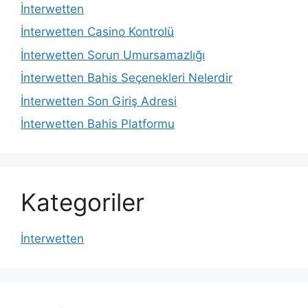
İnterwetten
İnterwetten Casino Kontrolü
İnterwetten Sorun Umursamazlığı
İnterwetten Bahis Seçenekleri Nelerdir
İnterwetten Son Giriş Adresi
İnterwetten Bahis Platformu
Kategoriler
İnterwetten