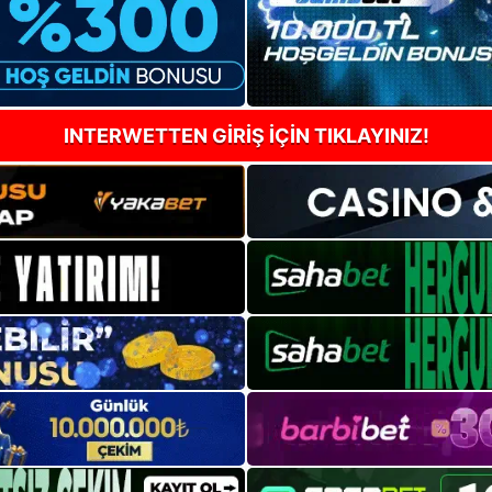
INTERWETTEN GİRİŞ İÇİN TIKLAYINIZ!