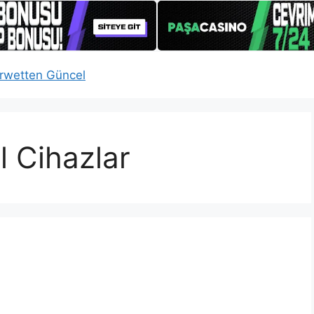
l Cihazlar