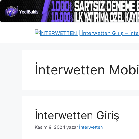
İçeriğe
atla
İnterwetten Mobi
İnterwetten Giriş
Kasım 9, 2024
yazar
İnterwetten