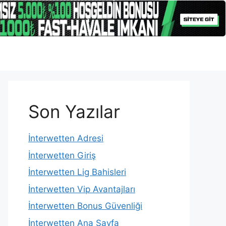
Son Yazılar
İnterwetten Adresi
İnterwetten Giriş
İnterwetten Lig Bahisleri
İnterwetten Vip Avantajları
İnterwetten Bonus Güvenliği
İnterwetten Ana Sayfa