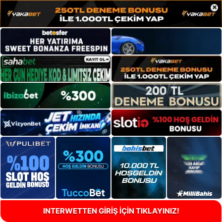
×
INTERWETTEN GİRİŞ İÇİN TIKLAYINIZ!