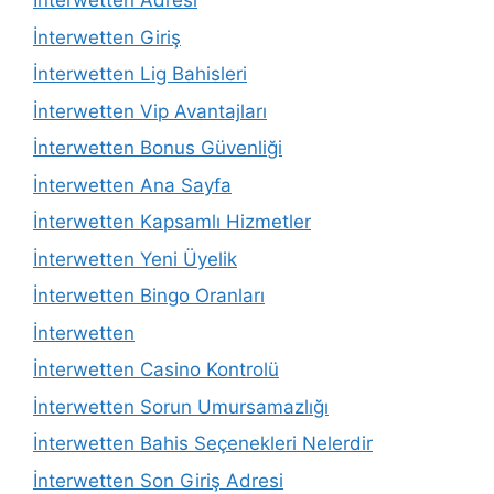
İnterwetten Adresi
İnterwetten Giriş
İnterwetten Lig Bahisleri
İnterwetten Vip Avantajları
İnterwetten Bonus Güvenliği
İnterwetten Ana Sayfa
İnterwetten Kapsamlı Hizmetler
İnterwetten Yeni Üyelik
İnterwetten Bingo Oranları
İnterwetten
İnterwetten Casino Kontrolü
İnterwetten Sorun Umursamazlığı
İnterwetten Bahis Seçenekleri Nelerdir
İnterwetten Son Giriş Adresi