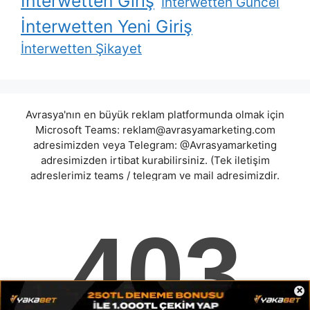
İnterwetten Giriş
İnterwetten Güncel
İnterwetten Yeni Giriş
İnterwetten Şikayet
Avrasya'nın en büyük reklam platformunda olmak için
Microsoft Teams:
reklam@avrasyamarketing.com
adresimizden veya Telegram: @Avrasyamarketing
adresimizden irtibat kurabilirsiniz. (Tek iletişim
adreslerimiz teams / telegram ve mail adresimizdir.
Harici hiçbir iletişim adresimiz bulunmamaktadır.
Lütfen itibar etmeyiniz.) Türkiye yasalarına göre 7258
sayılı kanun uyarınca yasa dışı bahis oynamanın
cezaları mevcuttur. Şu an bulunduğunuz site hiç bir
şekilde illegal bahis oyunları oynatmıyor ve oynamaya
aracı olmuyordur.
sanscasino
|
harikabet
|
santabet
|
casinoprenses
|
betclub
|
maxsimusbet
|
betasus
|
×
hullbet
"