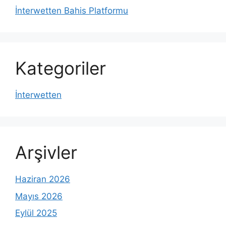
İnterwetten Bahis Platformu
Kategoriler
İnterwetten
Arşivler
Haziran 2026
Mayıs 2026
Eylül 2025