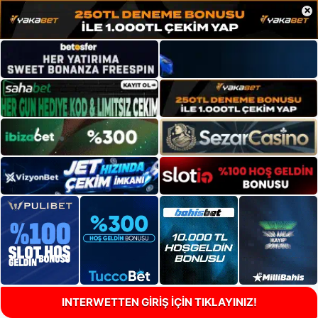
×
INTERWETTEN GİRİŞ İÇİN TIKLAYINIZ!