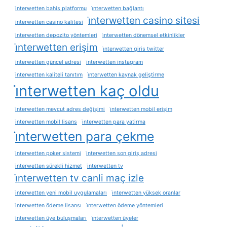
i̇nterwetten bahis platformu
i̇nterwetten bağlantı
i̇nterwetten casino sitesi
i̇nterwetten casino kalitesi
i̇nterwetten depozito yöntemleri
i̇nterwetten dönemsel etkinlikler
i̇nterwetten erişim
i̇nterwetten giris twitter
i̇nterwetten güncel adresi
i̇nterwetten instagram
i̇nterwetten kaliteli tanıtım
i̇nterwetten kaynak geliştirme
i̇nterwetten kaç oldu
i̇nterwetten mevcut adres değişimi
i̇nterwetten mobil erişim
i̇nterwetten mobil lisans
i̇nterwetten para yatirma
i̇nterwetten para çekme
i̇nterwetten poker sistemi
i̇nterwetten son giriş adresi
i̇nterwetten sürekli hizmet
i̇nterwetten tv
i̇nterwetten tv canli maç izle
i̇nterwetten yeni mobil uygulamaları
i̇nterwetten yüksek oranlar
i̇nterwetten ödeme lisansı
i̇nterwetten ödeme yöntemleri
i̇nterwetten üye buluşmaları
i̇nterwetten üyeler