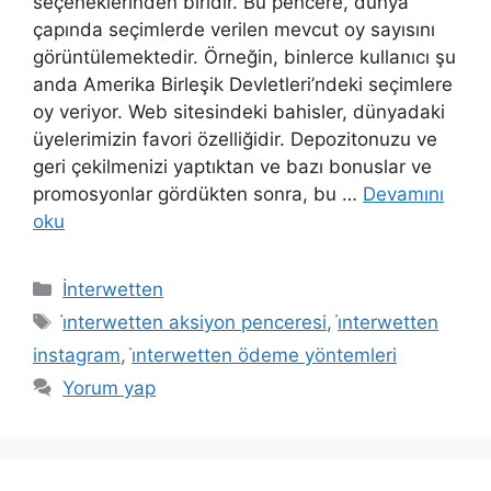
seçeneklerinden biridir. Bu pencere, dünya
çapında seçimlerde verilen mevcut oy sayısını
görüntülemektedir. Örneğin, binlerce kullanıcı şu
anda Amerika Birleşik Devletleri’ndeki seçimlere
oy veriyor. Web sitesindeki bahisler, dünyadaki
üyelerimizin favori özelliğidir. Depozitonuzu ve
geri çekilmenizi yaptıktan ve bazı bonuslar ve
promosyonlar gördükten sonra, bu …
Devamını
oku
Kategoriler
İnterwetten
Etiketler
i̇nterwetten aksiyon penceresi
,
i̇nterwetten
instagram
,
i̇nterwetten ödeme yöntemleri
Yorum yap