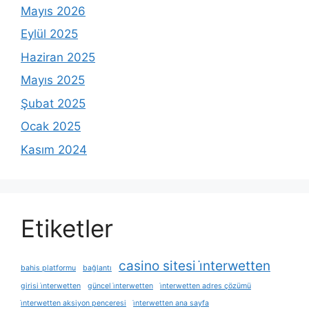
Mayıs 2026
Eylül 2025
Haziran 2025
Mayıs 2025
Şubat 2025
Ocak 2025
Kasım 2024
Etiketler
casino sitesi i̇nterwetten
bahis platformu
bağlantı
girisi i̇nterwetten
güncel i̇nterwetten
i̇nterwetten adres çözümü
i̇nterwetten aksiyon penceresi
i̇nterwetten ana sayfa