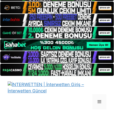
İçeriğe
atla
Menü