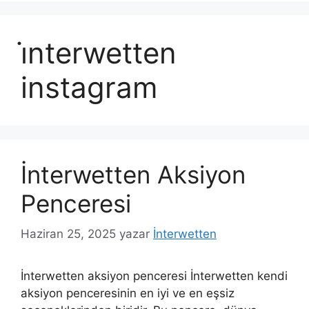
i̇nterwetten
instagram
İnterwetten Aksiyon
Penceresi
Haziran 25, 2025
yazar
İnterwetten
İnterwetten aksiyon penceresi İnterwetten kendi
aksiyon penceresinin en iyi ve en eşsiz