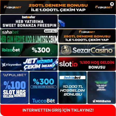
×
INTERWETTEN GİRİŞ İÇİN TIKLAYINIZ!