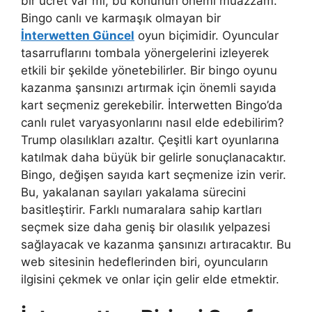
bir ücret var mı, bu konunun önemi muazzam.
Bingo canlı ve karmaşık olmayan bir
İnterwetten Güncel
oyun biçimidir. Oyuncular
tasarruflarını tombala yönergelerini izleyerek
etkili bir şekilde yönetebilirler. Bir bingo oyunu
kazanma şansınızı artırmak için önemli sayıda
kart seçmeniz gerekebilir. İnterwetten Bingo’da
canlı rulet varyasyonlarını nasıl elde edebilirim?
Trump olasılıkları azaltır. Çeşitli kart oyunlarına
katılmak daha büyük bir gelirle sonuçlanacaktır.
Bingo, değişen sayıda kart seçmenize izin verir.
Bu, yakalanan sayıları yakalama sürecini
basitleştirir. Farklı numaralara sahip kartları
seçmek size daha geniş bir olasılık yelpazesi
sağlayacak ve kazanma şansınızı artıracaktır. Bu
web sitesinin hedeflerinden biri, oyuncuların
ilgisini çekmek ve onlar için gelir elde etmektir.