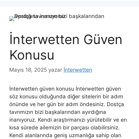
İnterwetten Güven
Konusu
Mayıs 18, 2025
yazar
İnterwetten
İnterwetten güven konusu İnterwetten güven
söz konusu olduğunda diğer sitelerin bir adım
önünde ve her gün bir adım öndesiniz. Dostça
tavrımızın bizi başkalarından ayırdığına
inanıyoruz. Kendi araştırmanızı yürütebilir ve en
kısa sürede ailemizin bir parçası olabilirsiniz.
Kendi alanlarında geniş uzmanlığa sahip olan