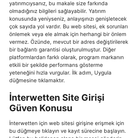
yatırımcıysanız, bu makale size farkında
olmadığınız bilgileri sağlayabilir. Yatırım
konusunda yeniyseniz, anlayışınızı genişletecek
çok sayıda yol vardır. Bu web sitesi, ek sorunları
önlemek veya ele almak için herhangi bir önlem
vermez. Özünde, mevcut bir adres değiştirilerek
bir bağlantı garantisi oluşturulmuştur. Diğer
platformlardan farklı olarak, program markanın
etkili bir şekilde performans gösterme
yeteneğini hızla vurgular. İlk adım, Uygula
düğmesine tıklamaktır.
İnterwetten Site Girişi
Güven Konusu
İnterwetten için web sitesi girişine erişmek için
bu düğmeye tıklayın ve kayıt sürecine başlayın.