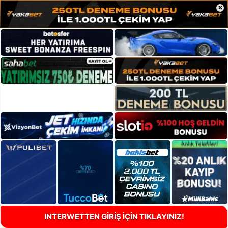
×
INTERWETTEN GİRİŞ İÇİN TIKLAYINIZ!