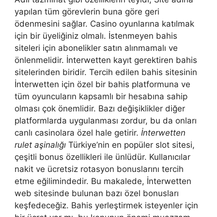
yapılan tüm görevlerin buna göre geri
ödenmesini sağlar. Casino oyunlarına katılmak
için bir üyeliğiniz olmalı. İstenmeyen bahis
siteleri için abonelikler satın alınmamalı ve
önlenmelidir. İnterwetten kayıt gerektiren bahis
sitelerinden biridir. Tercih edilen bahis sitesinin
İnterwetten için özel bir bahis platformuna ve
tüm oyuncuların kapsamlı bir hesabına sahip
olması çok önemlidir. Bazı değişiklikler diğer
platformlarda uygulanması zordur, bu da onları
canlı casinolara özel hale getirir.
İnterwetten
rulet aşinalığı
Türkiye’nin en popüler slot sitesi,
çeşitli bonus özellikleri ile ünlüdür. Kullanıcılar
nakit ve ücretsiz rotasyon bonuslarını tercih
etme eğilimindedir. Bu makalede, İnterwetten
web sitesinde bulunan bazı özel bonusları
keşfedeceğiz. Bahis yerleştirmek isteyenler için