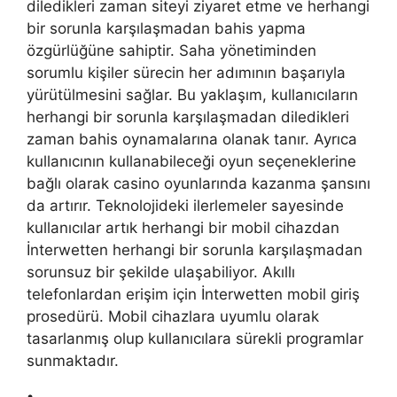
diledikleri zaman siteyi ziyaret etme ve herhangi
bir sorunla karşılaşmadan bahis yapma
özgürlüğüne sahiptir. Saha yönetiminden
sorumlu kişiler sürecin her adımının başarıyla
yürütülmesini sağlar. Bu yaklaşım, kullanıcıların
herhangi bir sorunla karşılaşmadan diledikleri
zaman bahis oynamalarına olanak tanır. Ayrıca
kullanıcının kullanabileceği oyun seçeneklerine
bağlı olarak casino oyunlarında kazanma şansını
da artırır. Teknolojideki ilerlemeler sayesinde
kullanıcılar artık herhangi bir mobil cihazdan
İnterwetten herhangi bir sorunla karşılaşmadan
sorunsuz bir şekilde ulaşabiliyor. Akıllı
telefonlardan erişim için İnterwetten mobil giriş
prosedürü. Mobil cihazlara uyumlu olarak
tasarlanmış olup kullanıcılara sürekli programlar
sunmaktadır.