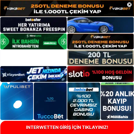
×
INTERWETTEN GİRİŞ İÇİN TIKLAYINIZ!