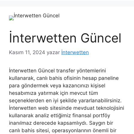
İnterwetten Güncel
Kasım 11, 2024
yazar
İnterwetten
İnterwetten Güncel transfer yöntemlerini
kullanarak, canlı bahis ofisinin hesap paneline
para göndermek veya kazancınızı kişisel
hesabımıza yatırmak için mevcut tüm
seçeneklerden en iyi şekilde yararlanabilirsiniz.
İnterwetten web sitesinde mevduat teknolojisini
kullanarak analiz ettiğimiz finansal portföy
inanılmaz derecede kapsamlıydı. Saygın bir
canlı bahis sitesi, operasyonlarının önemli bir