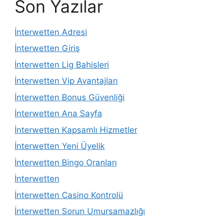
Son Yazılar
İnterwetten Adresi
İnterwetten Giriş
İnterwetten Lig Bahisleri
İnterwetten Vip Avantajları
İnterwetten Bonus Güvenliği
İnterwetten Ana Sayfa
İnterwetten Kapsamlı Hizmetler
İnterwetten Yeni Üyelik
İnterwetten Bingo Oranları
İnterwetten
İnterwetten Casino Kontrolü
İnterwetten Sorun Umursamazlığı