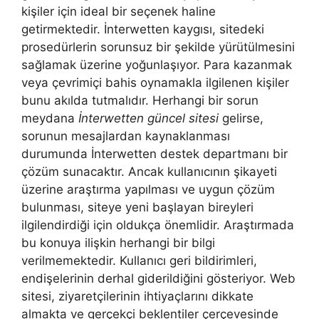
kişiler için ideal bir seçenek haline
getirmektedir. İnterwetten kaygısı, sitedeki
prosedürlerin sorunsuz bir şekilde yürütülmesini
sağlamak üzerine yoğunlaşıyor. Para kazanmak
veya çevrimiçi bahis oynamakla ilgilenen kişiler
bunu akılda tutmalıdır. Herhangi bir sorun
meydana
İnterwetten güncel sitesi
gelirse,
sorunun mesajlardan kaynaklanması
durumunda İnterwetten destek departmanı bir
çözüm sunacaktır. Ancak kullanıcının şikayeti
üzerine araştırma yapılması ve uygun çözüm
bulunması, siteye yeni başlayan bireyleri
ilgilendirdiği için oldukça önemlidir. Araştırmada
bu konuya ilişkin herhangi bir bilgi
verilmemektedir. Kullanıcı geri bildirimleri,
endişelerinin derhal giderildiğini gösteriyor. Web
sitesi, ziyaretçilerinin ihtiyaçlarını dikkate
almakta ve gerçekçi beklentiler çerçevesinde