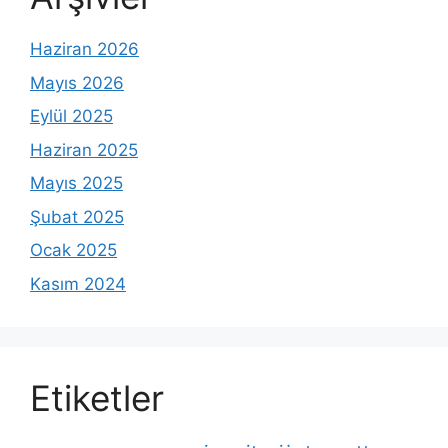
Haziran 2026
Mayıs 2026
Eylül 2025
Haziran 2025
Mayıs 2025
Şubat 2025
Ocak 2025
Kasım 2024
Etiketler