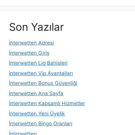
Son Yazılar
İnterwetten Adresi
İnterwetten Giriş
İnterwetten Lig Bahisleri
İnterwetten Vip Avantajları
İnterwetten Bonus Güvenliği
İnterwetten Ana Sayfa
İnterwetten Kapsamlı Hizmetler
İnterwetten Yeni Üyelik
İnterwetten Bingo Oranları
İnterwetten