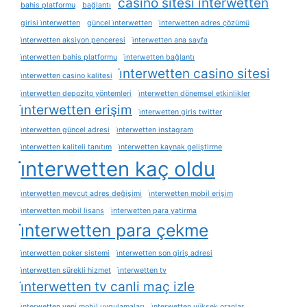
casino sitesi i̇nterwetten
bahis platformu
bağlantı
girisi i̇nterwetten
güncel i̇nterwetten
i̇nterwetten adres çözümü
i̇nterwetten aksiyon penceresi
i̇nterwetten ana sayfa
i̇nterwetten bahis platformu
i̇nterwetten bağlantı
i̇nterwetten casino sitesi
i̇nterwetten casino kalitesi
i̇nterwetten depozito yöntemleri
i̇nterwetten dönemsel etkinlikler
i̇nterwetten erişim
i̇nterwetten giris twitter
i̇nterwetten güncel adresi
i̇nterwetten instagram
i̇nterwetten kaliteli tanıtım
i̇nterwetten kaynak geliştirme
i̇nterwetten kaç oldu
i̇nterwetten mevcut adres değişimi
i̇nterwetten mobil erişim
i̇nterwetten mobil lisans
i̇nterwetten para yatirma
i̇nterwetten para çekme
i̇nterwetten poker sistemi
i̇nterwetten son giriş adresi
i̇nterwetten sürekli hizmet
i̇nterwetten tv
i̇nterwetten tv canli maç izle
i̇nterwetten yeni mobil uygulamaları
i̇nterwetten yüksek oranlar