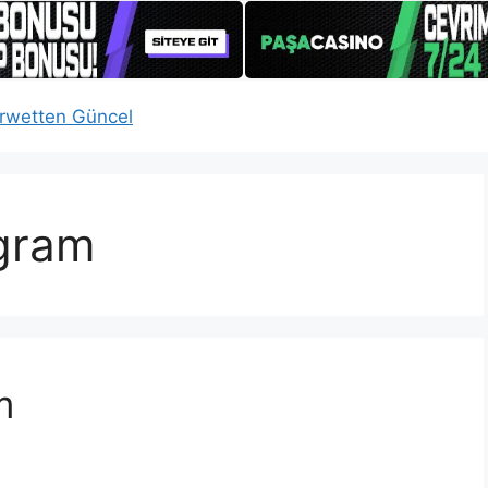
egram
m