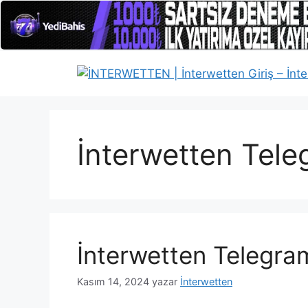
İçeriğe
atla
İnterwetten Tel
İnterwetten Telegra
Kasım 14, 2024
yazar
İnterwetten