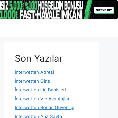
Son Yazılar
İnterwetten Adresi
İnterwetten Giriş
İnterwetten Lig Bahisleri
İnterwetten Vip Avantajları
İnterwetten Bonus Güvenliği
İnterwetten Ana Sayfa