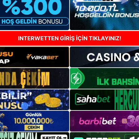
INTERWETTEN GİRİŞ İÇİN TIKLAYINIZ!