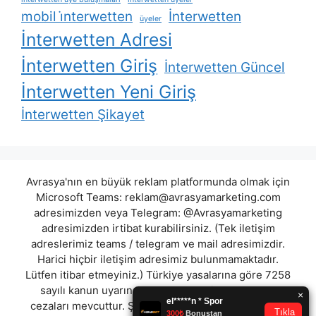
mobil i̇nterwetten
İnterwetten
üyeler
İnterwetten Adresi
İnterwetten Giriş
İnterwetten Güncel
İnterwetten Yeni Giriş
İnterwetten Şikayet
Avrasya'nın en büyük reklam platformunda olmak için
Microsoft Teams:
reklam@avrasyamarketing.com
adresimizden veya Telegram: @Avrasyamarketing
adresimizden irtibat kurabilirsiniz. (Tek iletişim
adreslerimiz teams / telegram ve mail adresimizdir.
Harici hiçbir iletişim adresimiz bulunmamaktadır.
Lütfen itibar etmeyiniz.) Türkiye yasalarına göre 7258
sayılı kanun uyarınca yasa dışı bahis oynamanın
cezaları mevcuttur. Şu an bulunduğunuz site hiç bir