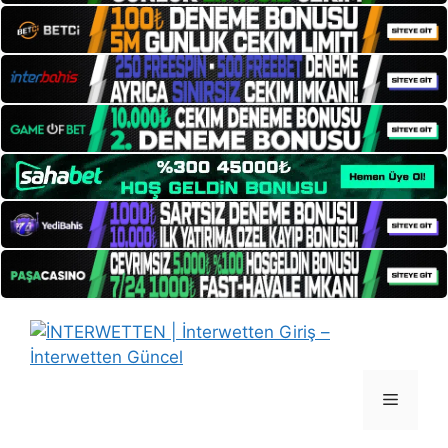
İçeriğe
atla
Menü