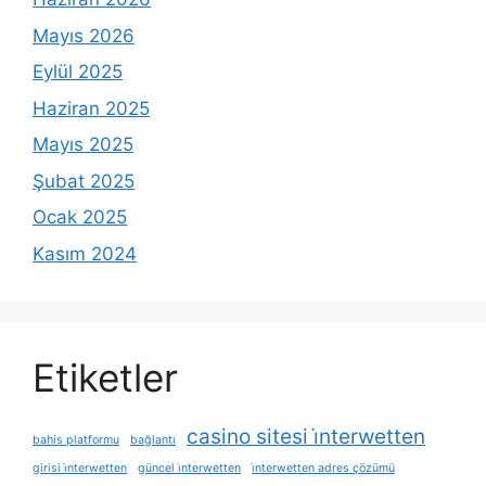
Mayıs 2026
Eylül 2025
Haziran 2025
Mayıs 2025
Şubat 2025
Ocak 2025
Kasım 2024
Etiketler
casino sitesi i̇nterwetten
bahis platformu
bağlantı
girisi i̇nterwetten
güncel i̇nterwetten
i̇nterwetten adres çözümü