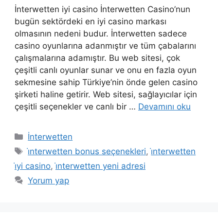
İnterwetten iyi casino İnterwetten Casino’nun
bugün sektördeki en iyi casino markası
olmasının nedeni budur. İnterwetten sadece
casino oyunlarına adanmıştır ve tüm çabalarını
çalışmalarına adamıştır. Bu web sitesi, çok
çeşitli canlı oyunlar sunar ve onu en fazla oyun
sekmesine sahip Türkiye’nin önde gelen casino
şirketi haline getirir. Web sitesi, sağlayıcılar için
çeşitli seçenekler ve canlı bir …
Devamını oku
Kategoriler
İnterwetten
Etiketler
i̇nterwetten bonus seçenekleri
,
i̇nterwetten
i̇yi casino
,
i̇nterwetten yeni adresi
Yorum yap