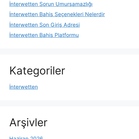
İnterwetten Sorun Umursamazlığı
İnterwetten Bahis Seçenekleri Nelerdir
İnterwetten Son Giriş Adresi
İnterwetten Bahis Platformu
Kategoriler
İnterwetten
Arşivler
Haziran 2026