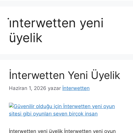
i̇nterwetten yeni
üyelik
İnterwetten Yeni Üyelik
Haziran 1, 2026
yazar
İnterwetten
İnterwetten yeni üyelik İnterwetten yeni oyun