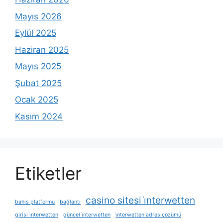
Mayıs 2026
Eylül 2025
Haziran 2025
Mayıs 2025
Şubat 2025
Ocak 2025
Kasım 2024
Etiketler
casino sitesi i̇nterwetten
bahis platformu
bağlantı
girisi i̇nterwetten
güncel i̇nterwetten
i̇nterwetten adres çözümü