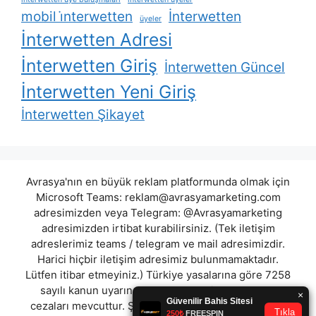
mobil i̇nterwetten
İnterwetten
üyeler
İnterwetten Adresi
İnterwetten Giriş
İnterwetten Güncel
İnterwetten Yeni Giriş
İnterwetten Şikayet
Avrasya'nın en büyük reklam platformunda olmak için
Microsoft Teams:
reklam@avrasyamarketing.com
adresimizden veya Telegram: @Avrasyamarketing
adresimizden irtibat kurabilirsiniz. (Tek iletişim
adreslerimiz teams / telegram ve mail adresimizdir.
Harici hiçbir iletişim adresimiz bulunmamaktadır.
Lütfen itibar etmeyiniz.) Türkiye yasalarına göre 7258
sayılı kanun uyarınca yasa dışı bahis oynamanın
cezaları mevcuttur. Şu an bulunduğunuz site hiç bir