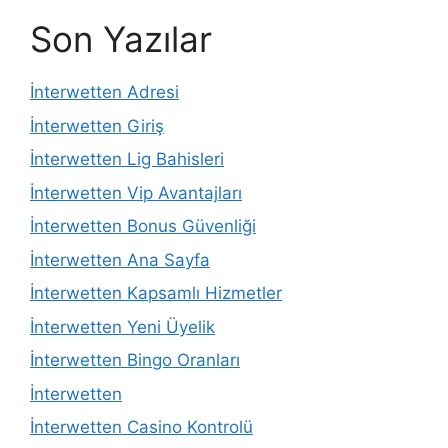
Son Yazılar
İnterwetten Adresi
İnterwetten Giriş
İnterwetten Lig Bahisleri
İnterwetten Vip Avantajları
İnterwetten Bonus Güvenliği
İnterwetten Ana Sayfa
İnterwetten Kapsamlı Hizmetler
İnterwetten Yeni Üyelik
İnterwetten Bingo Oranları
İnterwetten
İnterwetten Casino Kontrolü