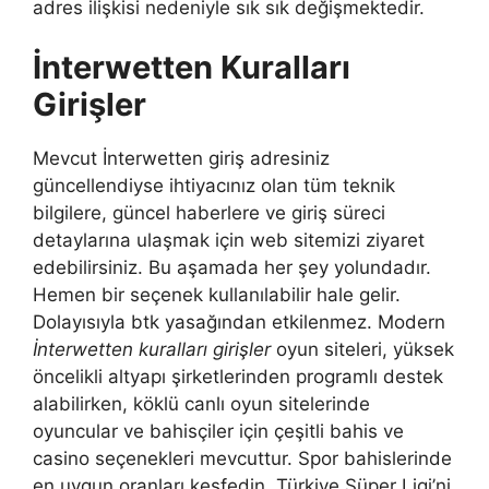
adres ilişkisi nedeniyle sık sık değişmektedir.
İnterwetten Kuralları
Girişler
Mevcut İnterwetten giriş adresiniz
güncellendiyse ihtiyacınız olan tüm teknik
bilgilere, güncel haberlere ve giriş süreci
detaylarına ulaşmak için web sitemizi ziyaret
edebilirsiniz. Bu aşamada her şey yolundadır.
Hemen bir seçenek kullanılabilir hale gelir.
Dolayısıyla btk yasağından etkilenmez. Modern
İnterwetten kuralları girişler
oyun siteleri, yüksek
öncelikli altyapı şirketlerinden programlı destek
alabilirken, köklü canlı oyun sitelerinde
oyuncular ve bahisçiler için çeşitli bahis ve
casino seçenekleri mevcuttur. Spor bahislerinde
en uygun oranları keşfedin. Türkiye Süper Ligi’ni