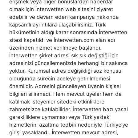
erişmek veya diğer bonuslardan haberdar
olmak için İnterwetten web sitesini ziyaret
edebilir ve devam eden kampanya hakkında
kapsamlı ayrıntılara ulaşabilirsiniz. Türk
hükümetinin aldığı karar sonrasında İnterwetten
sitesi kapatıldı ve İnterwetten.com alan adı
üzerinden hizmet verilmeye başlandı.
İnterwetten şirket adresi sık sık değiştiği için
adresinizi güncellemenizde herhangi bir sakınca
yoktur. Kurumsal adres değişikliği söz konusu
olduğunda sürecin aceleye getirilmemesi
önemlidir. Adresini güncelleyen üyenin kişisel
bilgileri silinmedi. Hem mevcut üyeler hem de
katılmak isteyenler sitedeki etkinliklere
zahmetsizce katılabilirler. İnterwetten bazı yasal
gerekliliklere uymaması veya Türkiye’deki
hizmetlerini azaltma tedbiri nedeniyle Türkiye’ye
girişi yasaklandı. İnterwetten mevcut adresi,