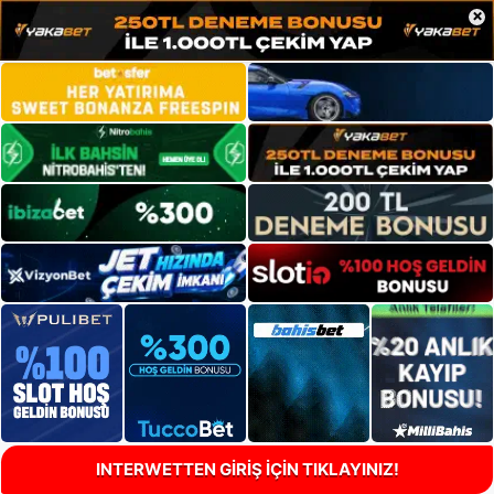
×
INTERWETTEN GİRİŞ İÇİN TIKLAYINIZ!