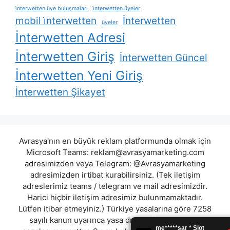
i̇nterwetten üye buluşmaları
i̇nterwetten üyeler
mobil i̇nterwetten
İnterwetten
üyeler
İnterwetten Adresi
İnterwetten Giriş
İnterwetten Güncel
İnterwetten Yeni Giriş
İnterwetten Şikayet
Avrasya'nın en büyük reklam platformunda olmak için
Microsoft Teams:
reklam@avrasyamarketing.com
adresimizden veya Telegram: @Avrasyamarketing
adresimizden irtibat kurabilirsiniz. (Tek iletişim
adreslerimiz teams / telegram ve mail adresimizdir.
Harici hiçbir iletişim adresimiz bulunmamaktadır.
Lütfen itibar etmeyiniz.) Türkiye yasalarına göre 7258
sayılı kanun uyarınca yasa dışı bahis oynamanın