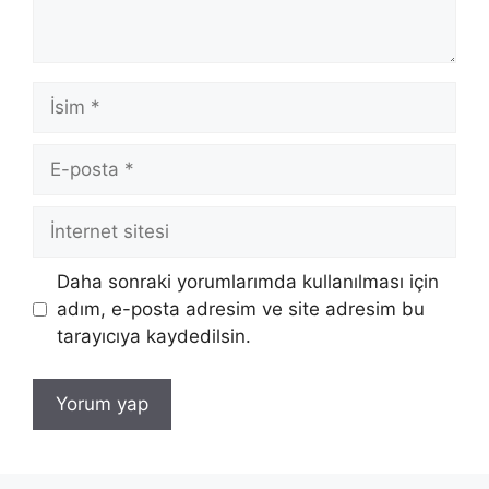
İsim
E-
posta
İnternet
sitesi
Daha sonraki yorumlarımda kullanılması için
adım, e-posta adresim ve site adresim bu
tarayıcıya kaydedilsin.