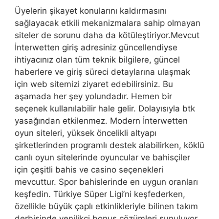
Üyelerin şikayet konularını kaldırmasını
sağlayacak etkili mekanizmalara sahip olmayan
siteler de sorunu daha da kötüleştiriyor.Mevcut
İnterwetten giriş adresiniz güncellendiyse
ihtiyacınız olan tüm teknik bilgilere, güncel
haberlere ve giriş süreci detaylarına ulaşmak
için web sitemizi ziyaret edebilirsiniz. Bu
aşamada her şey yolundadır. Hemen bir
seçenek kullanılabilir hale gelir. Dolayısıyla btk
yasağından etkilenmez. Modern İnterwetten
oyun siteleri, yüksek öncelikli altyapı
şirketlerinden programlı destek alabilirken, köklü
canlı oyun sitelerinde oyuncular ve bahisçiler
için çeşitli bahis ve casino seçenekleri
mevcuttur. Spor bahislerinde en uygun oranları
keşfedin. Türkiye Süper Ligi’ni keşfederken,
özellikle büyük çaplı etkinlikleriyle bilinen takım
derbisinde yenilikçi bonus çözümleri sunuluyor.