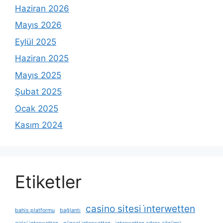
Haziran 2026
Mayıs 2026
Eylül 2025
Haziran 2025
Mayıs 2025
Şubat 2025
Ocak 2025
Kasım 2024
Etiketler
casino sitesi i̇nterwetten
bahis platformu
bağlantı