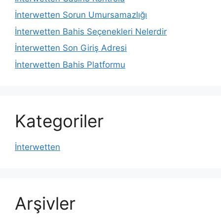
İnterwetten Sorun Umursamazlığı
İnterwetten Bahis Seçenekleri Nelerdir
İnterwetten Son Giriş Adresi
İnterwetten Bahis Platformu
Kategoriler
İnterwetten
Arşivler