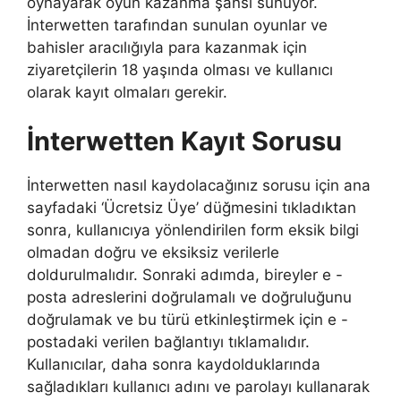
oynayarak oyun kazanma şansı sunuyor.
İnterwetten tarafından sunulan oyunlar ve
bahisler aracılığıyla para kazanmak için
ziyaretçilerin 18 yaşında olması ve kullanıcı
olarak kayıt olmaları gerekir.
İnterwetten Kayıt Sorusu
İnterwetten nasıl kaydolacağınız sorusu için ana
sayfadaki ‘Ücretsiz Üye’ düğmesini tıkladıktan
sonra, kullanıcıya yönlendirilen form eksik bilgi
olmadan doğru ve eksiksiz verilerle
doldurulmalıdır. Sonraki adımda, bireyler e -
posta adreslerini doğrulamalı ve doğruluğunu
doğrulamak ve bu türü etkinleştirmek için e -
postadaki verilen bağlantıyı tıklamalıdır.
Kullanıcılar, daha sonra kaydolduklarında
sağladıkları kullanıcı adını ve parolayı kullanarak