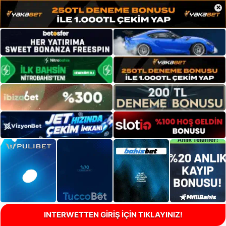
×
INTERWETTEN GİRİŞ İÇİN TIKLAYINIZ!