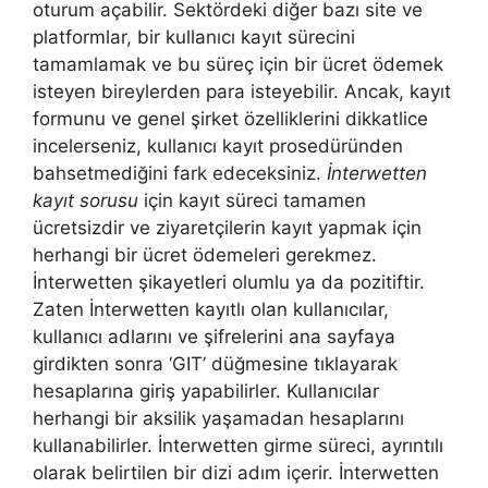
oturum açabilir. Sektördeki diğer bazı site ve
platformlar, bir kullanıcı kayıt sürecini
tamamlamak ve bu süreç için bir ücret ödemek
isteyen bireylerden para isteyebilir. Ancak, kayıt
formunu ve genel şirket özelliklerini dikkatlice
incelerseniz, kullanıcı kayıt prosedüründen
bahsetmediğini fark edeceksiniz.
İnterwetten
kayıt sorusu
için kayıt süreci tamamen
ücretsizdir ve ziyaretçilerin kayıt yapmak için
herhangi bir ücret ödemeleri gerekmez.
İnterwetten şikayetleri olumlu ya da pozitiftir.
Zaten İnterwetten kayıtlı olan kullanıcılar,
kullanıcı adlarını ve şifrelerini ana sayfaya
girdikten sonra ‘GIT’ düğmesine tıklayarak
hesaplarına giriş yapabilirler. Kullanıcılar
herhangi bir aksilik yaşamadan hesaplarını
kullanabilirler. İnterwetten girme süreci, ayrıntılı
olarak belirtilen bir dizi adım içerir. İnterwetten