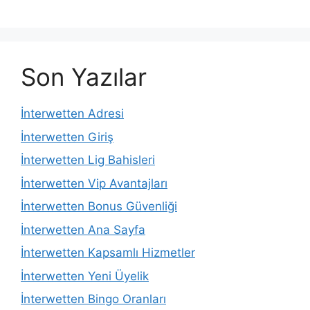
Son Yazılar
İnterwetten Adresi
İnterwetten Giriş
İnterwetten Lig Bahisleri
İnterwetten Vip Avantajları
İnterwetten Bonus Güvenliği
İnterwetten Ana Sayfa
İnterwetten Kapsamlı Hizmetler
İnterwetten Yeni Üyelik
İnterwetten Bingo Oranları