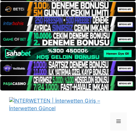
İçeriğe
atla
Menü