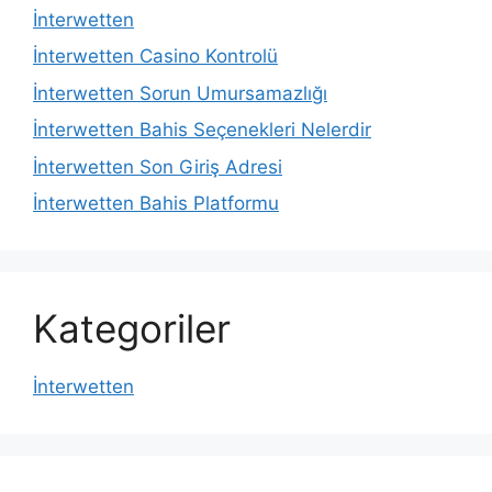
İnterwetten
İnterwetten Casino Kontrolü
İnterwetten Sorun Umursamazlığı
İnterwetten Bahis Seçenekleri Nelerdir
İnterwetten Son Giriş Adresi
İnterwetten Bahis Platformu
Kategoriler
İnterwetten