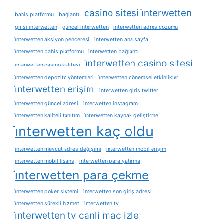
casino sitesi i̇nterwetten
bahis platformu
bağlantı
girisi i̇nterwetten
güncel i̇nterwetten
i̇nterwetten adres çözümü
i̇nterwetten aksiyon penceresi
i̇nterwetten ana sayfa
i̇nterwetten bahis platformu
i̇nterwetten bağlantı
i̇nterwetten casino sitesi
i̇nterwetten casino kalitesi
i̇nterwetten depozito yöntemleri
i̇nterwetten dönemsel etkinlikler
i̇nterwetten erişim
i̇nterwetten giris twitter
i̇nterwetten güncel adresi
i̇nterwetten instagram
i̇nterwetten kaliteli tanıtım
i̇nterwetten kaynak geliştirme
i̇nterwetten kaç oldu
i̇nterwetten mevcut adres değişimi
i̇nterwetten mobil erişim
i̇nterwetten mobil lisans
i̇nterwetten para yatirma
i̇nterwetten para çekme
i̇nterwetten poker sistemi
i̇nterwetten son giriş adresi
i̇nterwetten sürekli hizmet
i̇nterwetten tv
i̇nterwetten tv canli maç izle