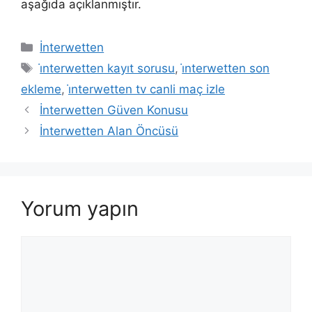
aşağıda açıklanmıştır.
Kategoriler
İnterwetten
Etiketler
i̇nterwetten kayıt sorusu
,
i̇nterwetten son
ekleme
,
i̇nterwetten tv canli maç izle
İnterwetten Güven Konusu
İnterwetten Alan Öncüsü
Yorum yapın
Yorum